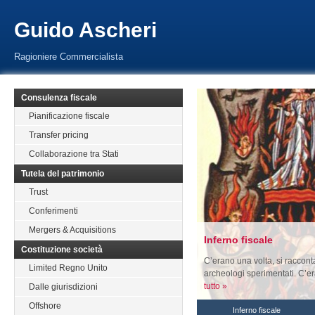
Guido Ascheri
Ragioniere Commercialista
Consulenza fiscale
Pianificazione fiscale
Transfer pricing
Collaborazione tra Stati
Tutela del patrimonio
Trust
Conferimenti
Mergers & Acquisitions
Inferno fiscale
Costituzione società
C’erano una volta, si racconta,
Limited Regno Unito
archeologi sperimentati. C’er
tutto »
Dalle giurisdizioni
Offshore
Inferno fiscale