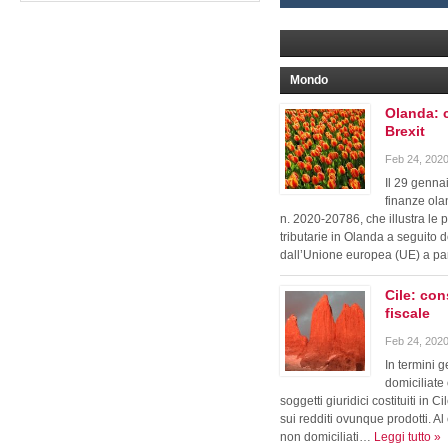
Mondo
Olanda: 
Brexit
Feb 24, 2020
Il 29 gennai
finanze ola
n. 2020-20786, che illustra le
tributarie in Olanda a seguito
dall’Unione europea (UE) a p
Cile: con
fiscale
Feb 24, 2020
In termini g
domiciliate 
soggetti giuridici costituiti in 
sui redditi ovunque prodotti. Al 
non domiciliati…
Leggi tutto »