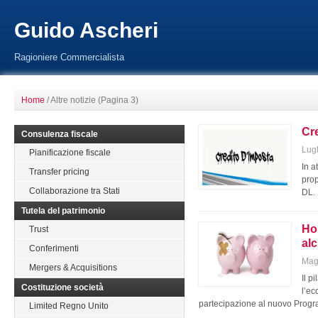
Guido Ascheri
Ragioniere Commercialista
Home
/
Altre notizie
(Pagina 3)
Cre
Consulenza fiscale
Lugl
Pianificazione fiscale
In a
Transfer pricing
prop
Collaborazione tra Stati
DL.
Tutela del patrimonio
Hor
Trust
alc
Conferimenti
Mag
Mergers & Acquisitions
Il p
Costituzione società
l’ec
partecipazione al nuovo Progr
Limited Regno Unito