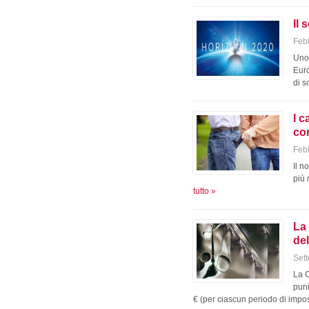
Il
Feb
Uno 
Euro
di 
I c
co
Feb
Il n
più 
tutto »
La 
del
Set
La C
puni
€ (per ciascun periodo di imp