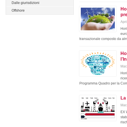
Dalle giurisdizioni
Ho
Offshore
pre
Apri
Hori
euro
transazionale composto da al
Ho
l’I
Mar
Hori
rice
Programma Quadro per la Compe
La
Mar
EX W
stab
ris