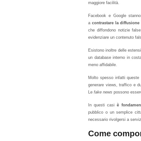
maggiore facilità.
Facebook e Google stanno p
a
contrastare la diffusione
che diffondono notizie fal
evidenziare un contenuto fals
Esistono inoltre delle esten
un database interno in costa
meno affidabile.
Molto spesso infatti queste 
generare views, traffico e d
Le
fake news
possono essere 
In questi casi
è fondament
pubblico o un semplice citt
necessario rivolgersi a servizi
Come comporta