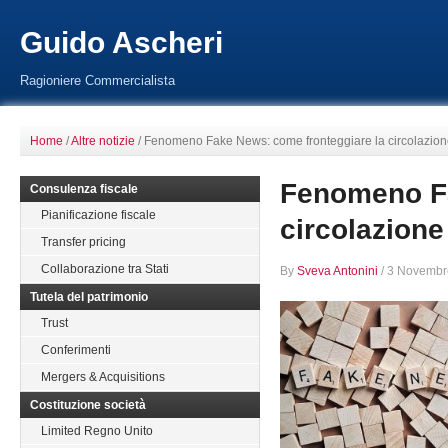
Guido Ascheri
Ragioniere Commercialista
Home
/
Altre notizie
/
Fenomeno Fake News: come fronteggiare la circolazione d
Fenomeno Fa
Consulenza fiscale
Pianificazione fiscale
circolazione 
Transfer pricing
Collaborazione tra Stati
By
Sveva Antonini
/
3 Novembr
Tutela del patrimonio
Trust
Conferimenti
Mergers & Acquisitions
Costituzione società
Limited Regno Unito