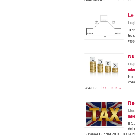
Le 
Lugl
TRI
tre 
ogge
Nuo
Lugl
info
Nel 
comp
favorire…
Leggi tutto »
Re
Mar
info
Il C
dal 
Summer Budget 2016. Tra le pr