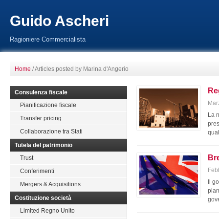
Guido Ascheri
Ragioniere Commercialista
Home
/
Articles posted by Marina d'Angerio
Re
Consulenza fiscale
Mar
Pianificazione fiscale
La n
Transfer pricing
pres
Collaborazione tra Stati
qual
Tutela del patrimonio
Bre
Trust
Feb
Conferimenti
Il g
Mergers & Acquisitions
pian
Costituzione società
gove
Limited Regno Unito